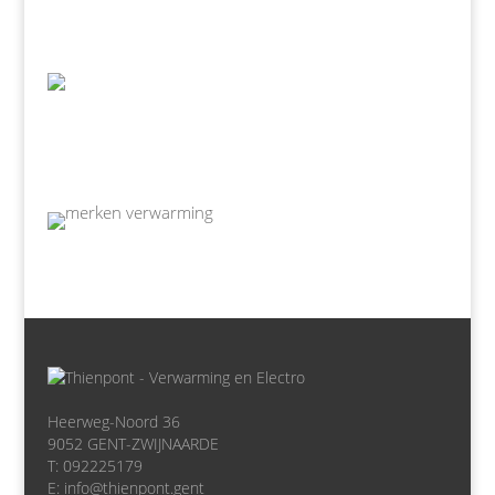
Heerweg-Noord 36
9052 GENT-ZWIJNAARDE
T: 092225179
E: info@thienpont.gent