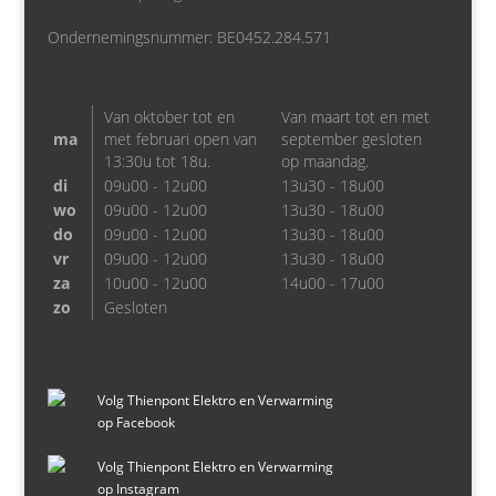
Ondernemingsnummer: BE0452.284.571
Van oktober tot en
Van maart tot en met
ma
met februari open van
september gesloten
13:30u tot 18u.
op maandag.
di
09u00 - 12u00
13u30 - 18u00
wo
09u00 - 12u00
13u30 - 18u00
do
09u00 - 12u00
13u30 - 18u00
vr
09u00 - 12u00
13u30 - 18u00
za
10u00 - 12u00
14u00 - 17u00
zo
Gesloten
Volg Thienpont Elektro en Verwarming
op Facebook
Volg Thienpont Elektro en Verwarming
op Instagram